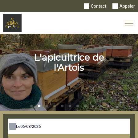
Contact
Appeler
Tog
Nav
L'apicultrice de
l'Artois
Le