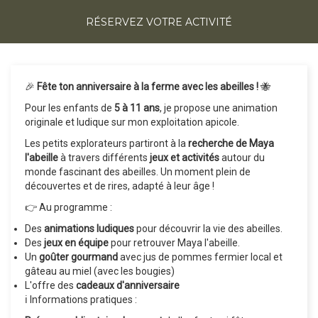
RÉSERVEZ VOTRE ACTIVITÉ
🎉
Fête ton anniversaire à la ferme avec les abeilles !
🐝
Pour les enfants de
5 à 11 ans
, je propose une animation
originale et ludique sur mon exploitation apicole.
Les petits explorateurs partiront à la
recherche de Maya
l'abeille
à travers différents
jeux et activités
autour du
monde fascinant des abeilles. Un moment plein de
découvertes et de rires, adapté à leur âge !
👉 Au programme :
Des
animations ludiques
pour découvrir la vie des abeilles.
Des
jeux en équipe
pour retrouver Maya l'abeille.
Un
goûter gourmand
avec jus de pommes fermier local et
gâteau au miel (avec les bougies)
L'offre des
cadeaux d'anniversaire
ℹ️ Informations pratiques :