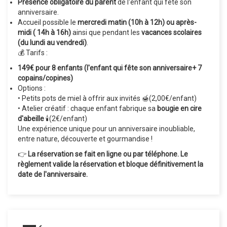
Présence obligatoire du parent
de l'enfant qui fête son
anniversaire.
Accueil possible le
mercredi matin (10h à 12h) ou après-
midi ( 14h à 16h)
ainsi que pendant les
vacances scolaires
(du lundi au vendredi)
.
💰 Tarifs :
149€ pour 8 enfants (l'enfant qui fête son anniversaire+ 7
copains/copines)
Options :
• Petits pots de miel à offrir aux invités 🍯(2,00€/enfant)
• Atelier créatif : chaque enfant fabrique sa
bougie en cire
d'abeille
🕯️(2€/enfant)
Une expérience unique pour un anniversaire inoubliable,
entre nature, découverte et gourmandise !
👉
La réservation se fait en ligne ou par téléphone. Le
règlement valide la réservation et bloque définitivement la
date de l'anniversaire.